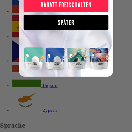
RABATT FREISCHALTEN
Slowenien
SPÄTER
Spanien
Tschechien
Ungarn
Zypern
Sprache